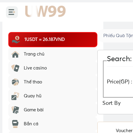
Phiếu Quà Tặ
1USDT = 26.187VND
Trang chủ
Search:
Live casino
Price(GP) :
Thể thao
Quay hũ
Sort By
Game bài
Bắn cá
Voucher