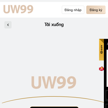
Đăng nhập
Đăng ký
Tải xuống