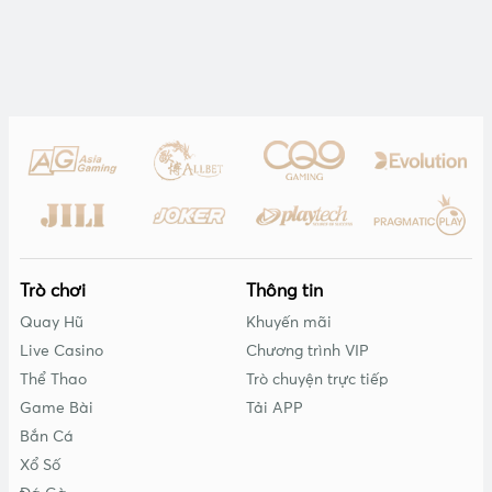
Trò chơi
Thông tin
Quay Hũ
Khuyến mãi
Live Casino
Chương trình VIP
Thể Thao
Trò chuyện trực tiếp
Game Bài
Tải APP
Bắn Cá
Xổ Số