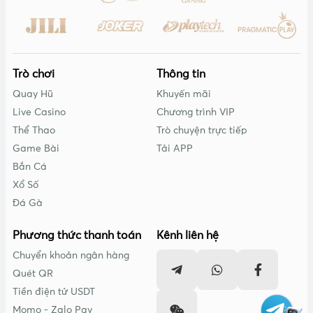
Trò chơi
Thông tin
Quay Hũ
Khuyến mãi
Live Casino
Chương trình VIP
Thể Thao
Trò chuyện trực tiếp
Game Bài
Tải APP
Bắn Cá
Xổ Số
Đá Gà
Phương thức thanh toán
Kênh liên hệ
Chuyển khoản ngân hàng
Quét QR
Tiền điện tử USDT
Momo - Zalo Pay