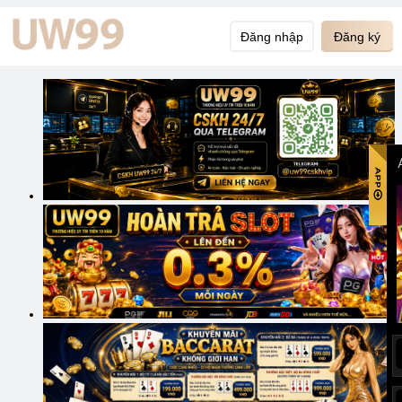
Đăng nhập
Đăng ký