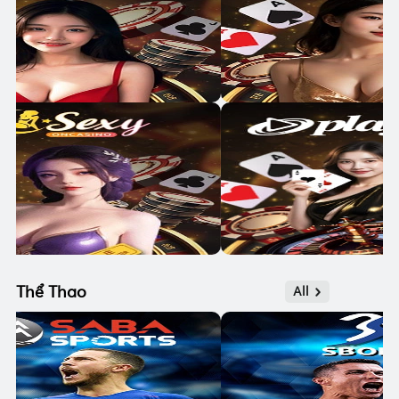
Thể Thao
All