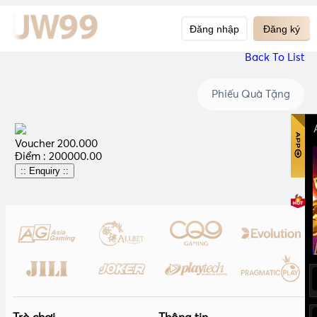
Đăng nhập
Đăng ký
Back To List
Phiếu Quà Tặng
Voucher 200.000
Điểm : 200000.00