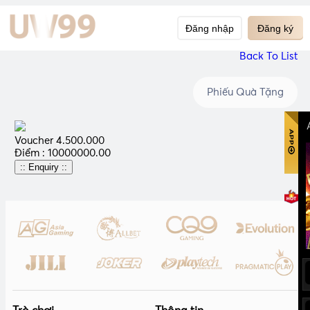
Đăng nhập
Đăng ký
Back To List
Phiếu Quà Tặng
Voucher 4.500.000
Điểm : 10000000.00